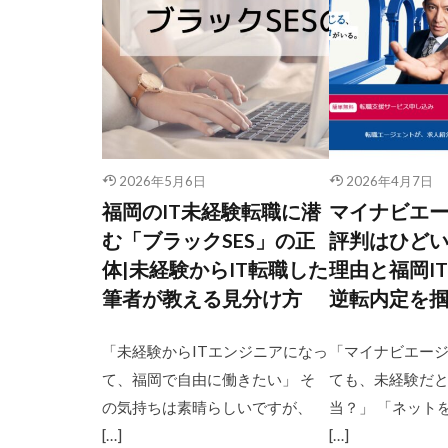
2026年5月6日
2026年4月7日
福岡のIT未経験転職に潜
マイナビエ
む「ブラックSES」の正
評判はひど
体|未経験からIT転職した
理由と福岡I
筆者が教える見分け方
逆転内定を
「未経験からITエンジニアになっ
「マイナビエー
て、福岡で自由に働きたい」 そ
ても、未経験だ
の気持ちは素晴らしいですが、
当？」 「ネット
[…]
[…]