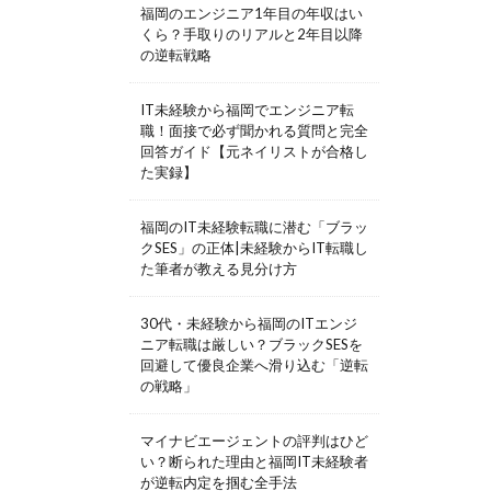
福岡のエンジニア1年目の年収はい
くら？手取りのリアルと2年目以降
の逆転戦略
IT未経験から福岡でエンジニア転
職！面接で必ず聞かれる質問と完全
回答ガイド【元ネイリストが合格し
た実録】
福岡のIT未経験転職に潜む「ブラッ
クSES」の正体|未経験からIT転職し
た筆者が教える見分け方
30代・未経験から福岡のITエンジ
ニア転職は厳しい？ブラックSESを
回避して優良企業へ滑り込む「逆転
の戦略」
マイナビエージェントの評判はひど
い？断られた理由と福岡IT未経験者
が逆転内定を掴む全手法