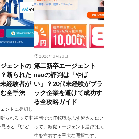
2026年3月23日
ージェントの
第二新卒エージェント
い？断られた
neoの評判は「やば
T未経験者が
い」？20代未経験がブラ
掴む全手法
ック企業を避けて成功す
る全攻略ガイド
ジェントに登録し
と断られるって本
福岡でのIT転職を志す皆さんにと
を見ると『ひど
って、転職エージェント選びは人
生を左右する重大な選択です。