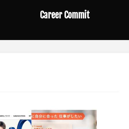
とけ
エンジニア
デザイナー
ハイクラス転職
ブラックS
リア
一年目
年収
文系
未経験
求人
第二新
Career Commit
ト
転職サービス
面接対策
検索