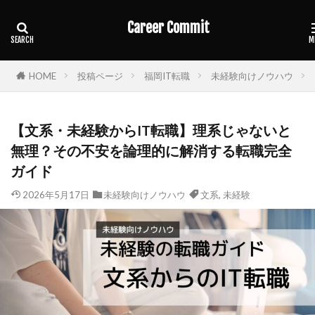
カテゴリー
Career Commit
HOME
投稿ページ
福岡IT転職
未経験向けノウハウ
タグ
30代
やめとけ
エンジニア
デザイナー
【文系・未経験からIT転職】理系じゃないと
ハイクラス転職
ブラックSES
無理？その不安を論理的に解消する転職完全
レバテックキャリア
一年目
年収
文系
ガイド
未経験
求人
第二新卒
転職エージェント
2026年5月17日
未経験向けノウハウ
文系
,
未経験
転職サービス
面接対策
検索